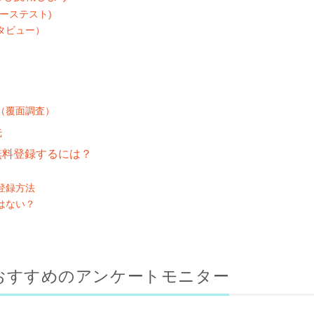
ーステスト)
タビュー）
（覆面調査）
先
無料登録するには？
登録方法
はない？
おすすめのアンケートモニター