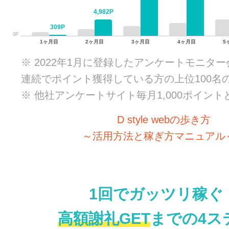
4,982P
309P
0P
1ヶ月目
2ヶ月目
3ヶ月目
4ヶ月目
5
※ 2022年1月に登録したアンケートモニタ
連続でポイント獲得している方の上位100名
※ 他社アンケートサイト毎月1,000ポイント
D style webの歩き方
～活用方法と稼ぎ方マニュアル～
1回でガッツリ稼ぐ
高額謝礼GET
までの4ス