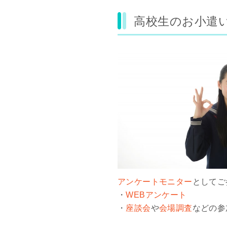
高校生のお小遣
アンケートモニター
としてご
・
WEBアンケート
・
座談会
や
会場調査
などの参