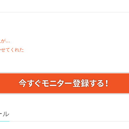
人が…
かせてくれた
ール