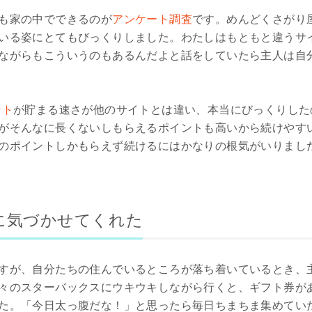
も家の中でできるのが
アンケート調査
です。めんどくさがり
いる姿にとてもびっくりしました。わたしはもともと違うサ
ながらもこういうのもあるんだよと話をしていたら主人は自
ント
が貯まる速さが他のサイトとは違い、本当にびっくりした
がそんなに長くないしもらえるポイントも高いから続けやす
のポイントしかもらえず続けるにはかなりの根気がいりまし
に気づかせてくれた
すが、自分たちの住んでいるところが落ち着いているとき、
々のスターバックスにウキウキしながら行くと、ギフト券が
た。「今日太っ腹だな！」と思ったら毎日ちまちま集めてい