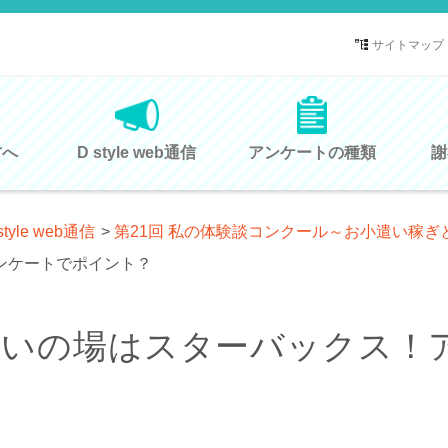
サイトマップ
方へ
D style web通信
アンケートの種類
謝
style web通信
>
第21回 私の体験談コンクール～お小遣い稼ぎ
ンケートでポイント？
憩いの場はスターバックス！
？