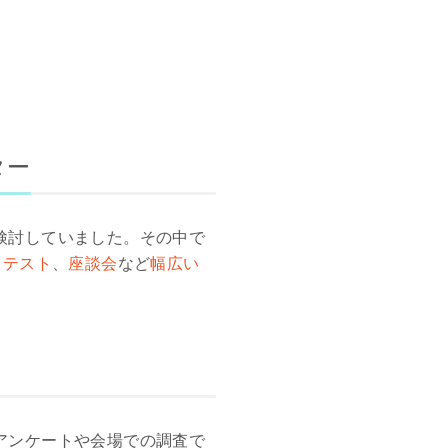
ター
検討していました。その中で
ステスト
、
座談会
など
幅広い
アンケートや会場での調査で