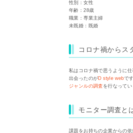
性別：女性
年齢：28歳
職業：専業主婦
未既婚：既婚
コロナ禍からスター
私はコロナ禍で思うように仕
出会ったのが
D style web
です
ジャンルの調査
を行なってい
モニター調査と
課題をお持ちの企業からの依