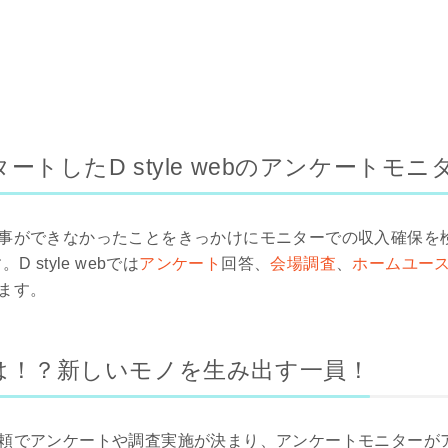
トしたD style webのアンケートモニ
事ができなかったことをきっかけにモニターでの収入確保を
。D style webでは
アンケート
回答、
会場調査
、
ホームユー
ます。
は！？新しいモノを生み出す一員！
頼でアンケートや調査実施が決まり、アンケートモニターが