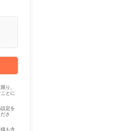
に限り、
すことに
め設定を
くださ
族様も含