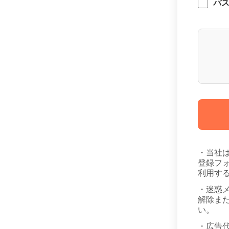
パ
・当社
登録フ
利用す
・迷惑
解除また
い。
・広告