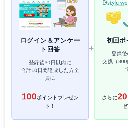
ログイン＆アンケー
初回ポ
+
ト回答
登録後
交換（30
登録後30日以内に
合計10日間達成した方全
員に
100
20
ポイント
プレゼン
さらに
ト！
ゼ