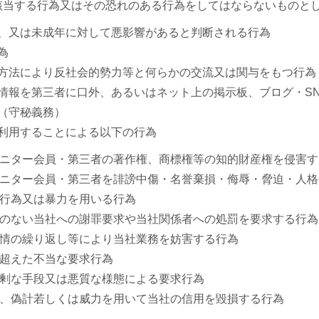
該当する行為又はその恐れのある行為をしてはならないものと
、又は未成年に対して悪影響があると判断される行為
為
方法により反社会的勢力等と何らかの交流又は関与をもつ行為
情報を第三者に口外、あるいはネット上の掲示板、ブログ・SN
（守秘義務）
利用することによる以下の行為
ニター会員・第三者の著作権、商標権等の知的財産権を侵害す
ニター会員・第三者を誹謗中傷・名誉棄損・侮辱・脅迫・人格
行為又は暴力を用いる行為
のない当社への謝罪要求や当社関係者への処罰を要求する行為
情の繰り返し等により当社業務を妨害する行為
超えた不当な要求行為
剰な手段又は悪質な様態による要求行為
、偽計若しくは威力を用いて当社の信用を毀損する行為