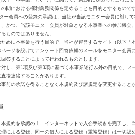
との間における権利義務関係を定めることを目的とするもので
ニター会員への登録の承認は、当社が当該モニター会員に対して
く、かつ、当該モニター会員が対象となる本事業への参加機会
するものではありません。
のために本事業を行う目的で、当社が運営するサイト（以下「
のページを設けてアンケート回答依頼のメールをモニター会員
に回答することによって行われるものとします。
に対し、第1項及び第3項に基づく本事業遂行以外の目的で、メ
に直接連絡することがあります。
の事前の承諾を得ることなく本規約及び諸規定を変更すること
員
、本規約を承認の上、インターネットで入会手続きを完了し、
代理による登録、同一の個人による登録（重複登録）は一切認