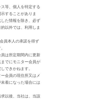
レス等、個人を特定する
開示することがありま
化した情報を除き、必ず
目的以外では、利用しま
ー会員本人の承諾を得ず
す。
会員は所定期間内に更新
点までにモニター会員が
戻しできかねます。
ター会員の現住所又はメ
が未着になった場合には
請求以後、当社は、当該