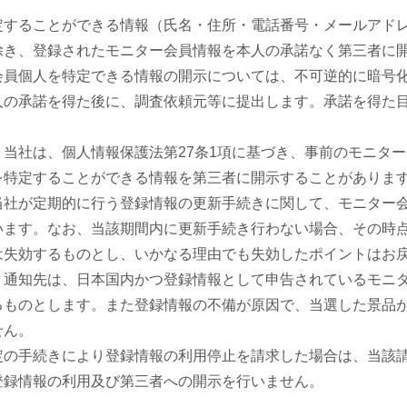
定することができる情報（氏名・住所・電話番号・メールアド
除き、登録されたモニター会員情報を本人の承諾なく第三者に
会員個人を特定できる情報の開示については、不可逆的に暗号
人の承諾を得た後に、調査依頼元等に提出します。承諾を得た
当社は、個人情報保護法第27条1項に基づき、事前のモニタ
を特定することができる情報を第三者に開示することがありま
当社が定期的に行う登録情報の更新手続きに関して、モニター
います。なお、当該期間内に更新手続き行わない場合、その時
は失効するものとし、いかなる理由でも失効したポイントはお
・通知先は、日本国内かつ登録情報として申告されているモニ
るものとします。また登録情報の不備が原因で、当選した景品
せん。
定の手続きにより登録情報の利用停止を請求した場合は、当該
登録情報の利用及び第三者への開示を行いません。