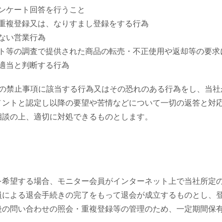
ンケート回答を行うこと
重複登録又は、なりすまし登録をする行為
ない営業行為
ト等の調査で提供された商品の転売・不正使用や返却等の要求
適当と判断する行為
項の禁止事項に該当する行為又はその恐れのある行為をし、当社
メントと認定し以降の要望や苦情などについて一切の返答と対
相談の上、適切に対処できるものとします。
を希望する場合、モニター会員がインターネット上で当社所定
員による退会手続きの完了をもって退会が成立するものとし、
後の問い合わせの照会・重複登録等の管理のため、一定期間保