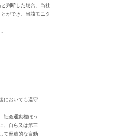
当と判断した場合、当社
ことができ、当該モニタ
す。
後においても遵守
、社会運動標ぼう
に、自ら又は第三
して脅迫的な言動