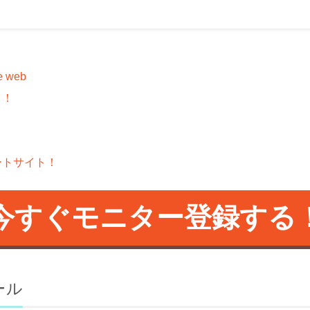
 web
ト！
・
ートサイト！
今すぐモニター登録する
ール