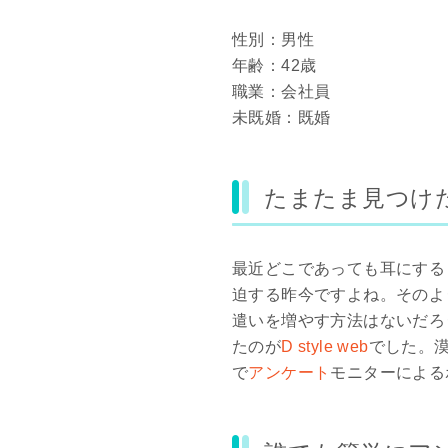
性別：男性
年齢：42歳
職業：会社員
未既婚：既婚
たまたま見つけたD 
最近どこであっても耳にする
迫する昨今ですよね。そのよ
遣いを増やす方法はないだろ
たのが
D style web
でした。漠
で
アンケート
モニターによる