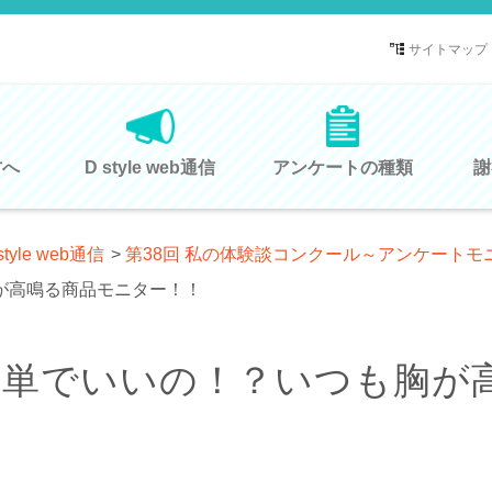
サイトマップ
方へ
D style web通信
アンケートの種類
謝
style web通信
>
第38回 私の体験談コンクール～アンケートモ
が高鳴る商品モニター！！
簡単でいいの！？いつも胸が
！