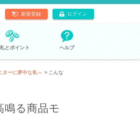
新規登録
ログイン
礼とポイント
ヘルプ
ニターに夢中な私～
>
こんな
高鳴る商品モ