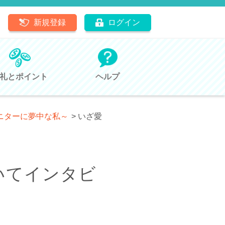
新規登録
ログイン
礼とポイント
ヘルプ
ニターに夢中な私～
>
いざ愛
いてインタビ