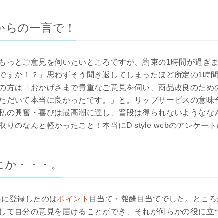
からの一言で！
もっとご意見を伺いたいところですが、約束の1時間が過ぎ
ですか！？」思わずそう聞き返してしまったほど所定の1時
の方は「おかげさまで貴重なご意見を伺い、商品改良のため
ただいて本当に良かったです。」と。リップサービスの意味
私の興奮・喜びは最高潮に達し、普段は得られないようなな
りのなんと軽かったこと！本当にD style webのアンケ
にか・・・。
webに登録したのは
ポイント
目当て・報酬目当てでした。ところ
して自分の意見を届けることができ、それが何らかの役に立