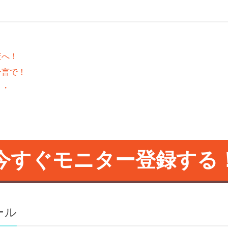
査へ！
一言で！
・・
今すぐモニター登録する
ール