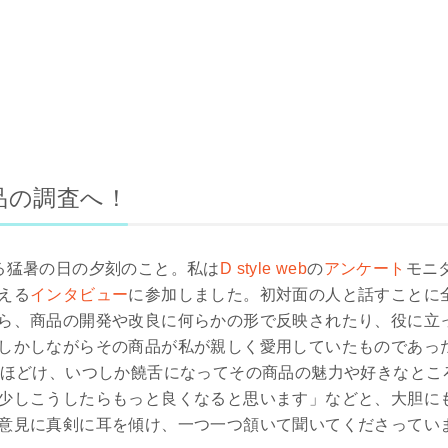
品の調査へ！
る猛暑の日の夕刻のこと。私は
D style web
の
アンケート
モニ
える
インタビュー
に参加しました。初対面の人と話すことに
ら、商品の開発や改良に何らかの形で反映されたり、役に立
しかしながらその商品が私が親しく愛用していたものであっ
もほどけ、いつしか饒舌になってその商品の魅力や好きなとこ
少しこうしたらもっと良くなると思います」などと、大胆に
意見に真剣に耳を傾け、一つ一つ頷いて聞いてくださってい