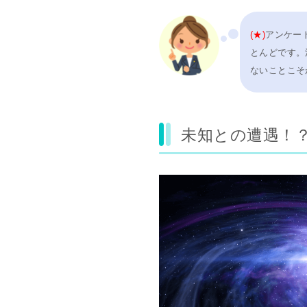
(★)
アンケー
とんどです。
ないことこそ
未知との遭遇！