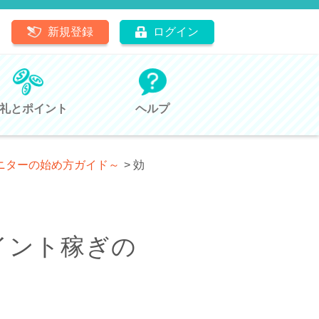
新規登録
ログイン
礼とポイント
ヘルプ
モニターの始め方ガイド～
>
効
イント稼ぎの