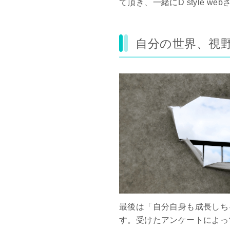
て頂き、一緒にD style w
自分の世界、視
最後は「自分自身も成長しち
す。受けたアンケートによっ