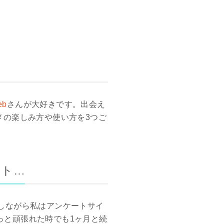
eb
さんが大好きです。出会え
スメの楽しみ方や使い方を3つご
イト…
しながら私はアンケートサイ
っと頑張れた時でも1ヶ月と続