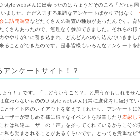
 style webさんに出会ったのはちょうどそのころ「どれ
さんは違いました。ただ入力する単調なアンケートばかりではなく、
会
に
訪問調査
などたくさんの調査の種類があったんです。育
たくさんあったので、無理なく参加できました。それらの様
力ややりがいに引き込まれ、どんどんのめり込んでいきまし
来ることができたのです。是非皆様もいろんなアンケートを
るアンケートサイト！？
しょう！」です。「…どういうこと？」と思うかもしれません
変わらないもののD style webさんは常に進化をし続け
にとサイト内のレイアウトを変えてくれたり、アンケートに
ユーザーが楽しめる様に様々なイベントを設置したり
表彰し
これは私達ユーザーの「声」を拾ってくれているからこその
に私も励まされることがあるくらいです。とっても貴重なビ