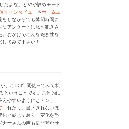
も同じだよな」とやや諦めモード
個別インタビュー
や
ホームユ
児をしながらでも隙間時間に
々なアンケートは私を飽きさ
た。おかげでこんな飽き性な
試してみて下さい！
が、この8年間使ってみて私
ているということです。具体的に
答えやすいようにとアンケー
て
くれたり、書ききれないほ
変化と感じており、変化を恐
ギナーさんの声も是非聞かせ