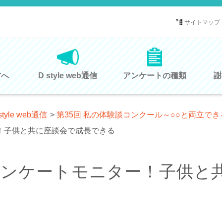
サイトマップ
方へ
D style web通信
アンケートの種類
謝
style web通信
>
第35回 私の体験談コンクール～○○と両立で
！子供と共に座談会で成長できる
アンケートモニター！子供と
る