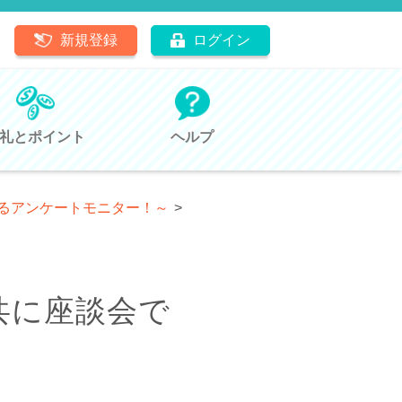
新規登録
ログイン
礼とポイント
ヘルプ
きるアンケートモニター！～
>
共に座談会で