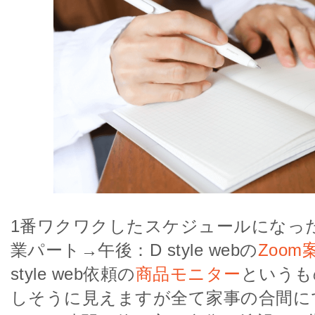
1番ワクワクしたスケジュールになっ
業パート→午後：D style webの
Zoom
style web依頼の
商品モニター
というも
しそうに見えますが全て家事の合間に