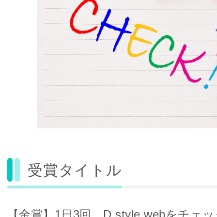
受賞タイトル
【金賞】1日3回、D style webをチ