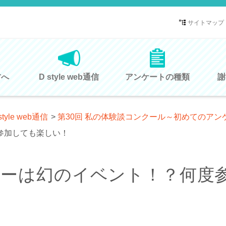
サイトマップ
方へ
D style web通信
アンケートの種類
謝
style web通信
>
第30回 私の体験談コンクール～初めてのアン
参加しても楽しい！
ターは幻のイベント！？何度