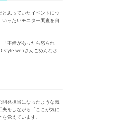
だと思っていたイベントにつ
。いったいモニター調査を何
。「不備があったら怒られ
yle webさんごめんなさ
の開発担当になったような気
工夫をしながら「ここが気に
とを覚えています。