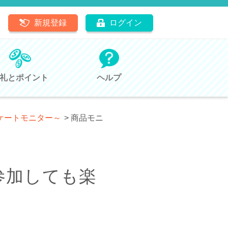
新規登録
ログイン
礼とポイント
ヘルプ
ケートモニター～
>
商品モニ
参加しても楽