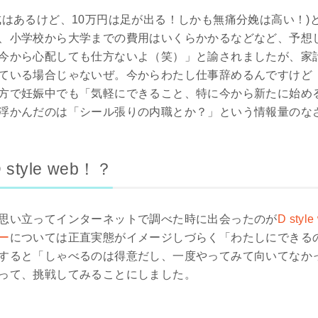
成はあるけど、10万円は足が出る！しかも無痛分娩は高い！)
、小学校から大学までの費用はいくらかかるなどなど、予想
今から心配しても仕方ないよ（笑）」と諭されましたが、家
ている場合じゃないぜ。今からわたし仕事辞めるんですけど
方で妊娠中でも「気軽にできること、特に今から新たに始め
浮かんだのは「シール張りの内職とか？」という情報量のな
tyle web！？
思い立ってインターネットで調べた時に出会ったのが
D st
ー
については正直実態がイメージしづらく「わたしにできる
すると「しゃべるのは得意だし、一度やってみて向いてなか
って、挑戦してみることにしました。