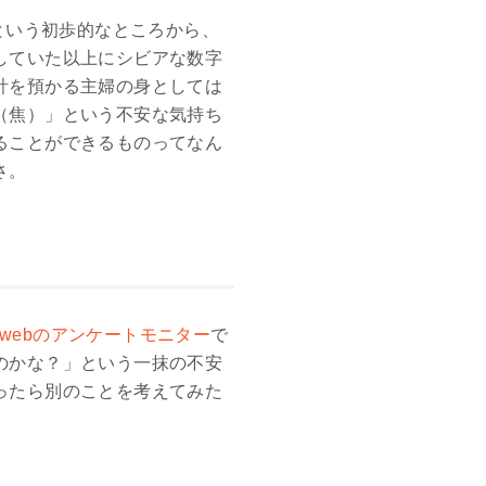
という初歩的なところから、
していた以上にシビアな数字
計を預かる主婦の身としては
（焦）」という不安な気持ち
ることができるものってなん
さ。
yle webのアンケートモニター
で
のかな？」という一抹の不安
ったら別のことを考えてみた