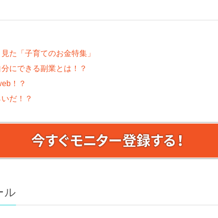
、見た「子育てのお金特集」
自分にできる副業とは！？
web！？
らいだ！？
ール