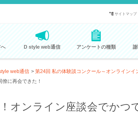
サイトマップ
方へ
D style web通信
アンケートの種類
謝
style web通信
>
第24回 私の体験談コンクール～オンラインイ
同僚に再会できた！
会！オンライン座談会でかつ
！