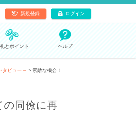
新規登録
ログイン
礼とポイント
ヘルプ
ンタビュー～
>
素敵な機会！
ての同僚に再