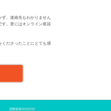
かず、連絡先もわかりません
です。更にはオンライン座談
をくださったことにとても感
国際規格ISO20252