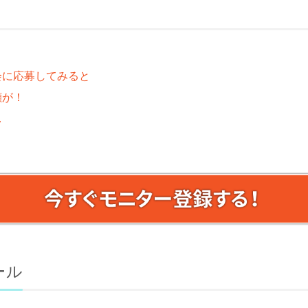
会に応募してみると
顔が！
…
ール