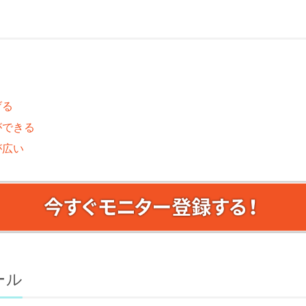
げる
ができる
が広い
ール