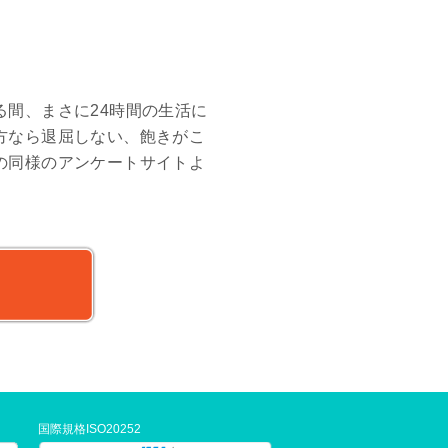
間、まさに24時間の生活に
方なら退屈しない、飽きがこ
の同様のアンケートサイトよ
国際規格ISO20252