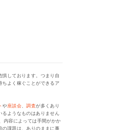
危惧しております。つまり自
持ちよく稼ぐことができるア
ト
や
座談会
、
調査
が多くあり
いるようなものはありません
、内容によっては手間がかか
前の課題は、ありのままに事