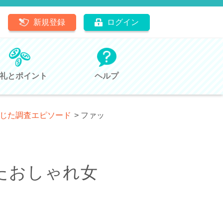
新規登録
ログイン
礼とポイント
ヘルプ
感じた調査エピソード
>
ファッ
たおしゃれ女