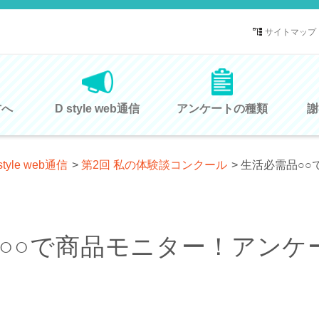
サイトマップ
方へ
D style web通信
アンケートの種類
謝
style web通信
>
第2回 私の体験談コンクール
>
生活必需品○○
○○で商品モニター！アンケ