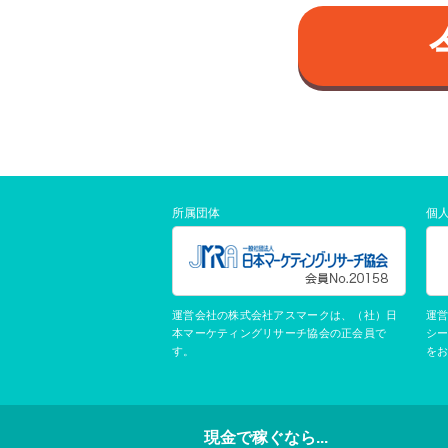
所属団体
個
運営会社の株式会社アスマークは、（社）日
運
本マーケティングリサーチ協会の正会員で
シ
す。
を
現金で稼ぐなら...