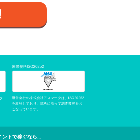
！
国際規格ISO20252
運営会社の株式会社アスマークは、ISO20252
タ
を取得しており、規格に沿って調査業務をお
こなっています。
イントで稼ぐなら...