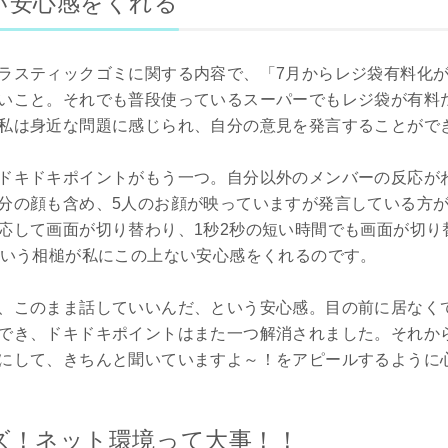
い安心感をくれる
ラスティックゴミに関する内容で、「7月からレジ袋有料化
いこと。それでも普段使っているスーパーでもレジ袋が有料
私は身近な問題に感じられ、自分の意見を発言することがで
ドキドキポイントがもう一つ。自分以外のメンバーの反応が
分の顔も含め、5人のお顔が映っていますが発言している方
応して画面が切り替わり、1秒2秒の短い時間でも画面が切り
という相槌が私にこの上ない安心感をくれるのです。
、このまま話していいんだ、という安心感。目の前に居なく
でき、ドキドキポイントはまた一つ解消されました。それか
にして、きちんと聞いていますよ～！をアピールするように
ズ！ネット環境って大事！！