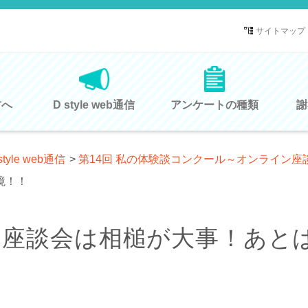
サイトマップ
方へ
D style web通信
アンケートの種類
謝
style web通信
>
第14回 私の体験談コンクール～オンライン座
境！！
ン座談会は相槌が大事！あと