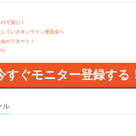
るので安心！
託していざオンライン座談会へ
談会がスタート！
がり
今すぐモニター登録する
ール