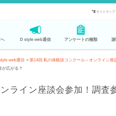
サイトマップ
方へ
D style web通信
アンケートの種類
謝
style web通信
>
第14回 私の体験談コンクール～オンライン座
性が広がる？
オンライン座談会参加！調査
？