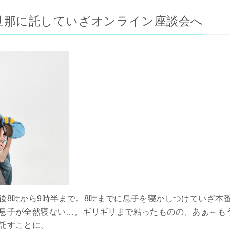
旦那に託していざオンライン座談会へ
後8時から9時半まで。8時までに息子を寝かしつけていざ本
息子が全然寝ない…。ギリギリまで粘ったものの、あぁ～も
託すことに。