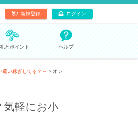
新規登録
ログイン
礼とポイント
ヘルプ
お小遣い稼ぎしてる？～
>
オン
？気軽にお小