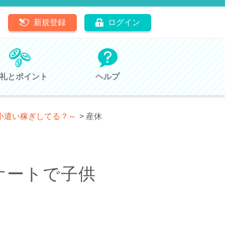
新規登録
ログイン
礼とポイント
ヘルプ
お小遣い稼ぎしてる？～
>
産休
ケートで子供