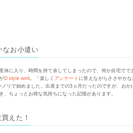
かなお小遣い
産休に入り、時間を持て余してしまったので、何か自宅でで
が
D style web
。「楽しく
アンケート
に答えながらささやかな
いノリで始めました。出産までの3ヵ月だったのですが、おか
き、ちょっとお得な気持ちになった記憶があります。
枚買えた！