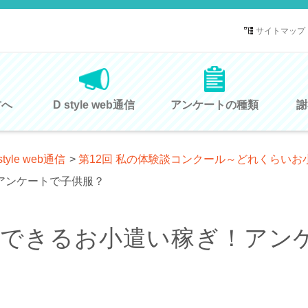
サイトマップ
方へ
D style web通信
アンケートの種類
謝
style web通信
>
第12回 私の体験談コンクール～どれくらい
アンケートで子供服？
もできるお小遣い稼ぎ！アン