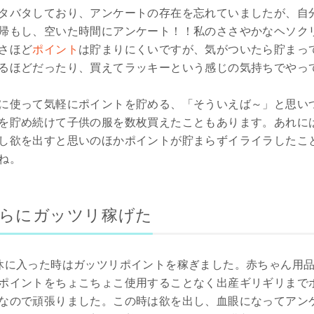
タバタしており、アンケートの存在を忘れていましたが、自
帰もし、空いた時間にアンケート！！私のささやかなヘソク
さほど
ポイント
は貯まりにくいですが、気がついたら貯まっ
るほどだったり、買えてラッキーという感じの気持ちでやっ
に使って気軽にポイントを貯める、「そういえば～」と思い
を貯め続けて子供の服を数枚買えたこともあります。あれに
し欲を出すと思いのほかポイントが貯まらずイライラしたこ
ね。
さらにガッツリ稼げた
休に入った時はガッツリポイントを稼ぎました。赤ちゃん用
ポイントをちょこちょこ使用することなく出産ギリギリまで
なので頑張りました。この時は欲を出し、血眼になってアン