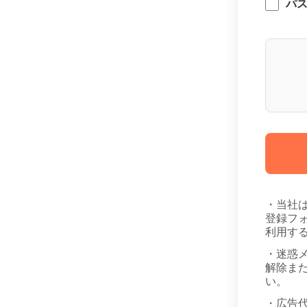
パ
・当社
登録フ
利用す
・迷惑
解除また
い。
・広告