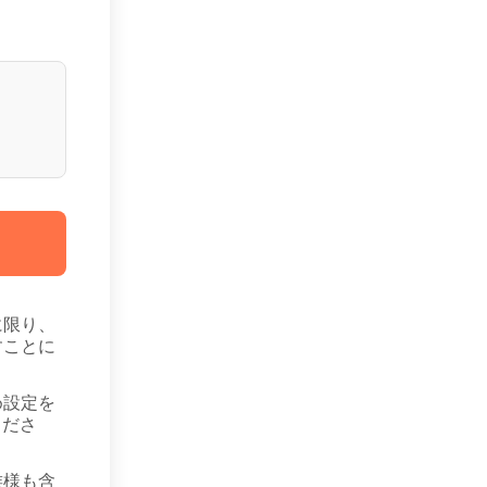
に限り、
すことに
め設定を
くださ
族様も含