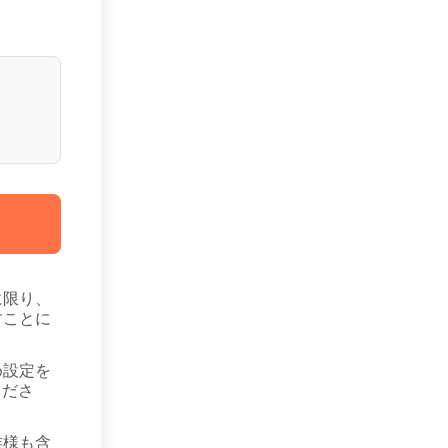
に限り、
すことに
め設定を
くださ
族様も含