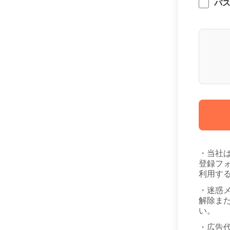
パ
・当社
登録フ
利用す
・迷惑
解除また
い。
・広告