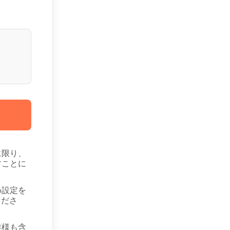
に限り、
すことに
め設定を
くださ
族様も含