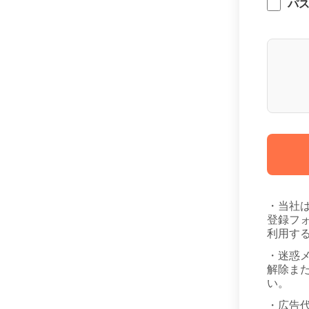
パ
・当社
登録フ
利用す
・迷惑
解除また
い。
・広告