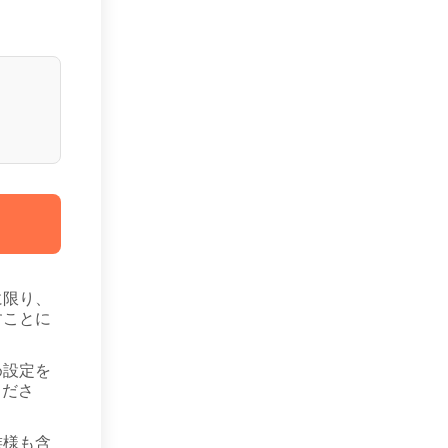
に限り、
すことに
め設定を
くださ
族様も含