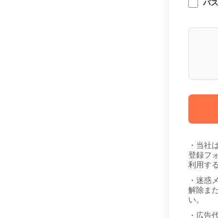
パ
・当社
登録フ
利用す
・迷惑
解除また
い。
・広告