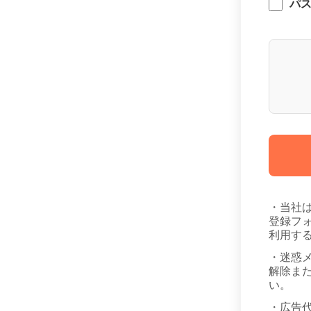
パ
・当社
登録フ
利用す
・迷惑
解除また
い。
・広告