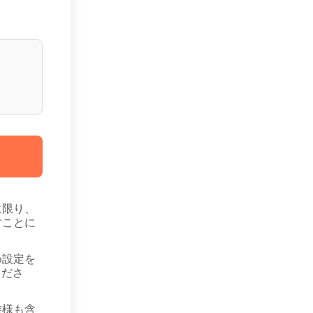
に限り、
すことに
め設定を
くださ
族様も含