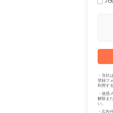
パ
・当社
登録フ
利用す
・迷惑
解除また
い。
・広告