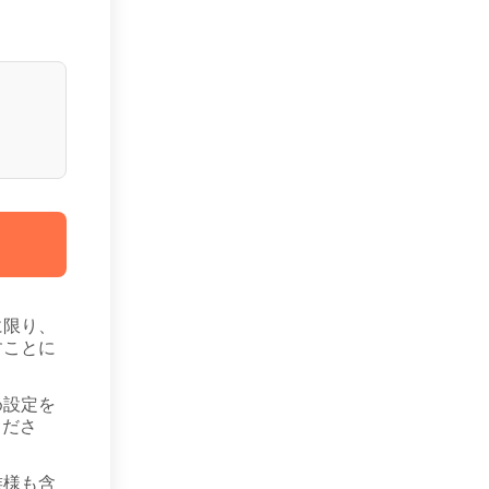
に限り、
すことに
め設定を
くださ
族様も含