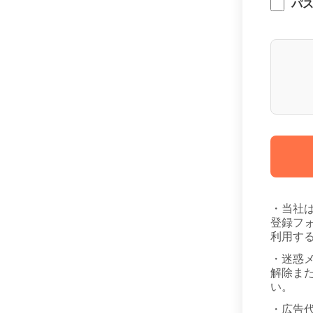
パ
・当社
登録フ
利用す
・迷惑
解除また
い。
・広告