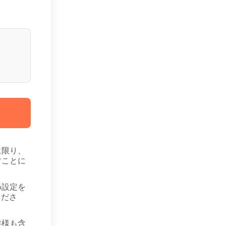
に限り、
すことに
め設定を
くださ
族様も含