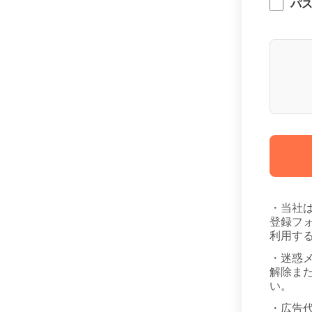
パ
・当社
登録フ
利用す
・迷惑
解除また
い。
・広告