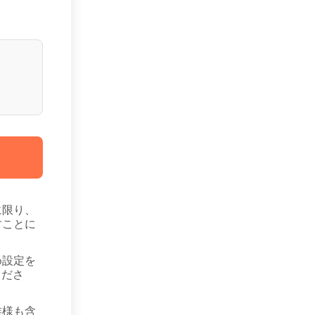
に限り、
すことに
め設定を
くださ
族様も含