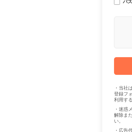
パ
・当社
登録フ
利用す
・迷惑
解除また
い。
・広告