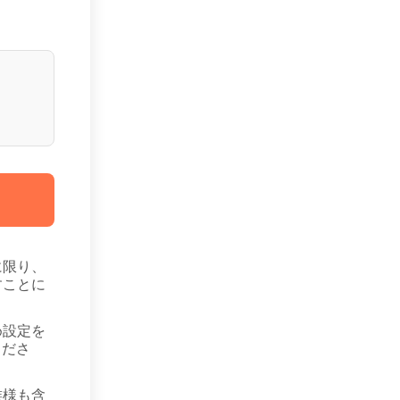
に限り、
すことに
め設定を
くださ
族様も含