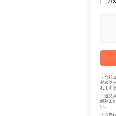
パ
・当社
登録フ
利用す
・迷惑
解除また
い。
・広告