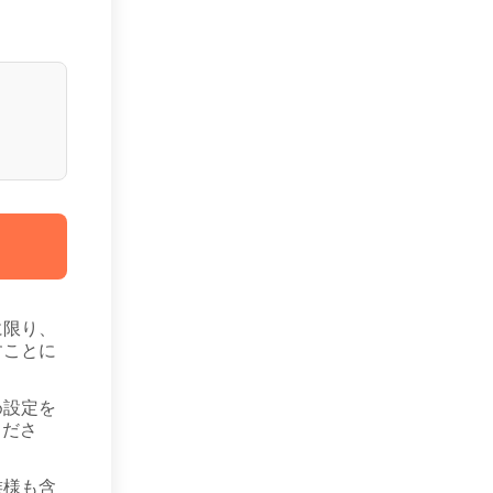
に限り、
すことに
め設定を
くださ
族様も含