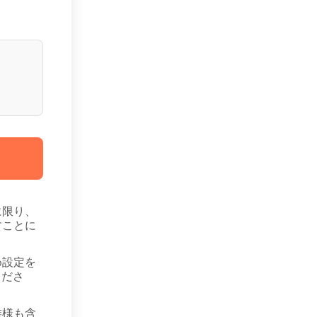
に限り、
すことに
め設定を
くださ
族様も含