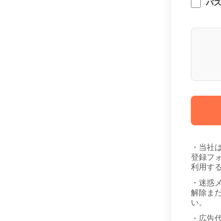
パ
・当社
登録フ
利用す
・迷惑
解除また
い。
・広告