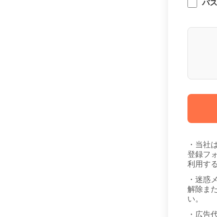
パ
・当社
登録フ
利用す
・迷惑
解除また
い。
・広告