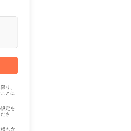
に限り、
すことに
め設定を
くださ
族様も含