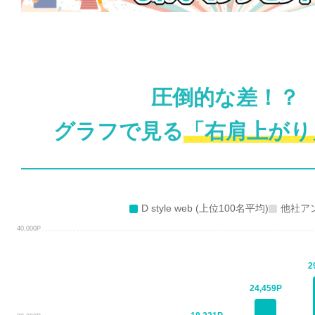
圧倒的な差！？
グラフで見る
「右肩上がり
D style web (上位100名平均)
他社アン
40,000P
2
24,459P