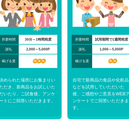
所要時間
30分～1時間程度
所要時間
試用期間で1週間程度
謝礼
2,000～5,000P
謝礼
1,000～5,000P
🪙🪙🪙
🪙🪙
稼げる度
稼げる度
決められた場所にお集まりい
自宅で新商品の食品や化粧品
ただき、新商品をお試しいた
などを試用していただいた
だいたり、ご試食後、アンケ
後、ご感想やご意見をWEB
ートにご回答いただきます。
ンケートでご回答いただきま
す。