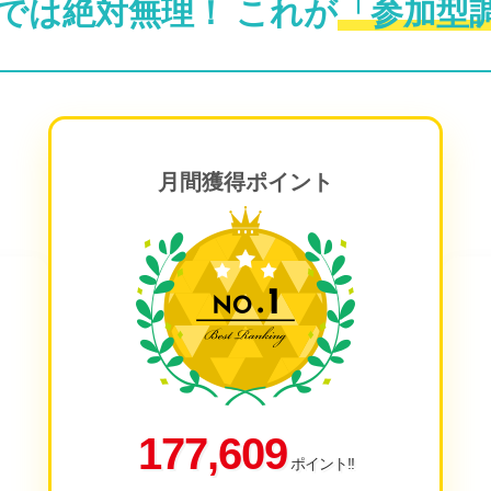
では絶対無理！
これが
「参加型
月間獲得ポイント
177,609
ポイント!!