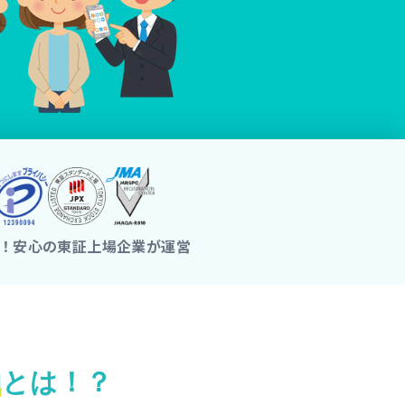
由
とは！？