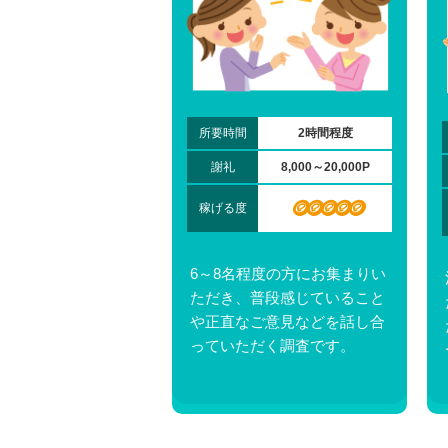
所要時間
2時間程度
謝礼
8,000～20,000P
🪙🪙🪙🪙🪙
稼げる度
6～8名程度の方にお集まりい
ただき、普段感じていること
や正直なご意見などを話し合
っていただく調査です。