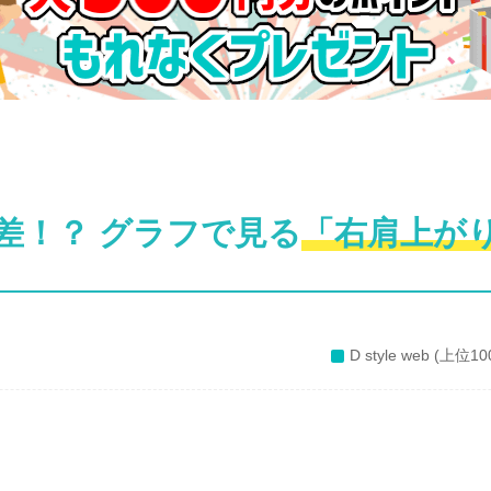
差！？
グラフで見る
「右肩上が
D style web (上位