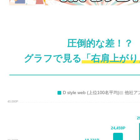
圧倒的な差！？
グラフで見る
「右肩上がり
D style web (上位100名平均)
他社アン
40,000P
2
24,459P