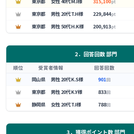
東京都 女性 40代 M.I様
315,100
pt
東京都 男性 20代 T.H様
229,844
pt
東京都 男性 50代 H.K様
200,913
pt
2．回答回数 部門
順位
受賞者情報
回答回数
岡山県 男性 20代 K.S様
901
回
東京都 男性 20代 K.Y様
833
回
静岡県 女性 20代 T.I様
788
回
3．獲得ポイント数 部門