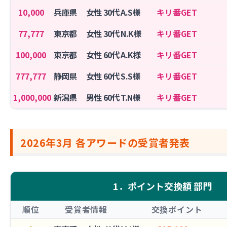
10,000
兵庫県 女性 30代 A.S様
キリ番GET
77,777
東京都 女性 30代 N.K様
キリ番GET
100,000
東京都 女性 60代 A.K様
キリ番GET
777,777
静岡県 女性 60代 S.S様
キリ番GET
1,000,000
新潟県 男性 60代 T.N様
キリ番GET
2026年3月 各アワードの受賞者発表
1．ポイント交換額 部門
順位
受賞者情報
交換ポイント