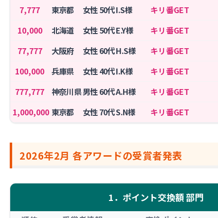
7,777
東京都 女性 50代 I.S様
キリ番GET
10,000
北海道 女性 50代 E.Y様
キリ番GET
77,777
大阪府 女性 60代 H.S様
キリ番GET
100,000
兵庫県 女性 40代 I.K様
キリ番GET
777,777
神奈川県 男性 60代 A.H様
キリ番GET
1,000,000
東京都 女性 70代 S.N様
キリ番GET
2026年2月 各アワードの受賞者発表
1．ポイント交換額 部門