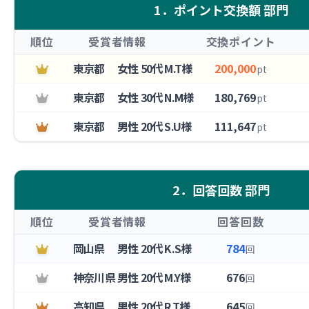
1．ポイント交換額 部門
順位
受賞者情報
交換ポイント
東京都 女性 50代 M.T様
200,000
pt
東京都 女性 30代 N.M様
180,769
pt
東京都 男性 20代 S.U様
111,647
pt
2．回答回数 部門
順位
受賞者情報
回答回数
岡山県 男性 20代 K.S様
784
回
神奈川県 男性 20代 M.Y様
676
回
高知県 男性 20代 R.T様
645
回