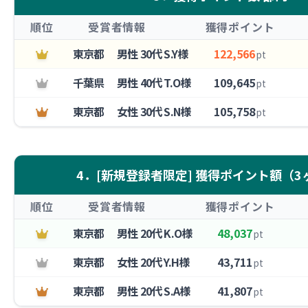
順位
受賞者情報
獲得ポイント
東京都 男性 30代 S.Y様
122,566
pt
千葉県 男性 40代 T.O様
109,645
pt
東京都 女性 30代 S.N様
105,758
pt
4．[新規登録者限定] 獲得ポイント額（
順位
受賞者情報
獲得ポイント
東京都 男性 20代 K.O様
48,037
pt
東京都 女性 20代 Y.H様
43,711
pt
東京都 男性 20代 S.A様
41,807
pt