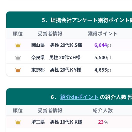
5．提携会社アンケート獲得ポイント数
順位
受賞者情報
獲得ポイント
岡山県 男性 20代 K.S様
6,044
pt
奈良県 男性 20代 Y.H様
5,500
pt
東京都 男性 20代 K.Y様
4,655
pt
6．
紹介deポイント
の紹介人数 
順位
受賞者情報
紹介人数
埼玉県 男性 10代 K.K様
23
名