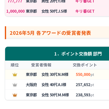
777,777
東京都 男性 20代 Y.I様
キリ番GET
1,000,000
東京都 女性 50代 J.S様
キリ番GET
2026年5月 各アワードの受賞者発表
1．ポイント交換額 部門
順位
受賞者情報
交換ポイント
東京都 女性 30代 N.M様
550,000
pt
大阪府 女性 40代 A.I様
257,652
pt
東京都 女性 50代 M.M様
238,593
pt