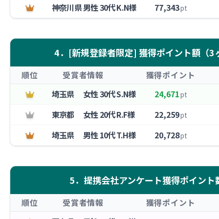
神奈川県 男性 30代 K.N様
77,343
pt
4．[新規登録者限定] 獲得ポイント額（
順位
受賞者情報
獲得ポイント
埼玉県 女性 30代 S.N様
24,671
pt
東京都 女性 20代 R.F様
22,259
pt
埼玉県 男性 10代 T.H様
20,728
pt
5．提携会社アンケート獲得ポイント数
順位
受賞者情報
獲得ポイント