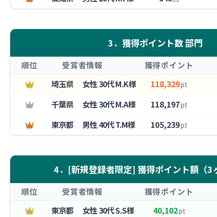
3．獲得ポイント数 部門
順位
受賞者情報
獲得ポイント
埼玉県 女性 30代 M.K様
118,329
pt
千葉県 女性 30代 M.A様
118,197
pt
東京都 男性 40代 T.M様
105,239
pt
4．[新規登録者限定] 獲得ポイント額（
順位
受賞者情報
獲得ポイント
東京都 女性 30代 S.S様
40,102
pt