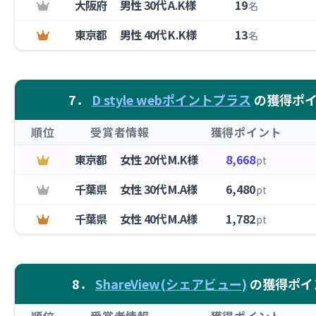
大阪府 男性 30代 A.K様
19
名
東京都 男性 40代 K.K様
13
名
7．
D style webポイントプラス
の獲得ポイ
順位
受賞者情報
獲得ポイント
東京都 女性 20代 M.K様
8,668
pt
千葉県 女性 30代 M.A様
6,480
pt
千葉県 女性 40代 M.A様
1,782
pt
8．
ShareView(シェアビュー)
の獲得ポイ