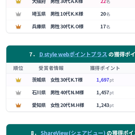
大阪府 男性 30代 A.K様
22
名
埼玉県 男性 10代 K.K様
20
名
兵庫県 男性 30代 K.O様
17
名
7．
D style webポイントプラス
の獲得ポイ
順位
受賞者情報
獲得ポイント
茨城県 女性 30代 K.T様
1,697
pt
石川県 男性 40代 N.M様
1,457
pt
愛知県 女性 20代 M.H様
1,243
pt
8．
ShareView(シェアビュー)
の獲得ポイ