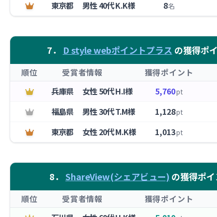
東京都 男性 40代 K.K様
8
名
7．
D style webポイントプラス
の獲得ポイ
順位
受賞者情報
獲得ポイント
兵庫県 女性 50代 H.I様
5,760
pt
福島県 男性 30代 T.M様
1,128
pt
東京都 女性 20代 M.K様
1,013
pt
8．
ShareView(シェアビュー)
の獲得ポイ
順位
受賞者情報
獲得ポイント