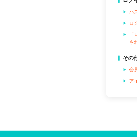
ログ
パ
ロ
「
さ
その
会
ア